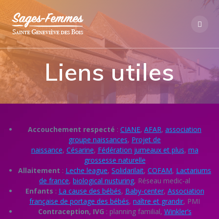
Skip
to
content
Liens utiles
Accouchement respecté
:
CIANE
,
AFAR
,
association
groupe naissances
,
Projet de
naissance
,
Césarine
,
Fédération jumeaux et plus
,
ma
grossesse naturelle
Allaitement
:
Leche league
,
Solidarilait
,
COFAM
,
Lactariums
de france
,
biological nusturing
, Réseau medic-al
Enfants
:
La cause des bébés
,
Baby-center
,
Association
française de portage des bébés
,
naître et grandir
, PMI
Contraception, IVG
: planning familial,
Winkler’s